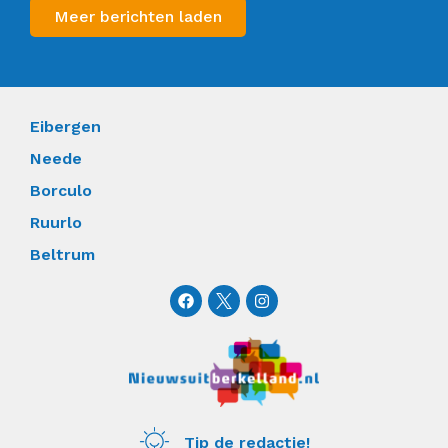
Meer berichten laden
Eibergen
Neede
Borculo
Ruurlo
Beltrum
F
I
a
n
c
s
e
t
b
a
o
g
o
r
k
a
m
Tip de redactie!