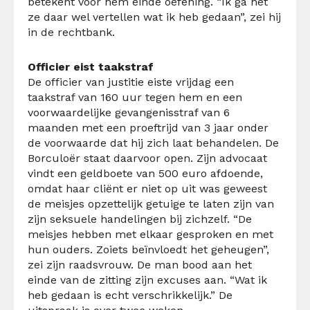
betekent voor hem einde oefening. “Ik ga het
ze daar wel vertellen wat ik heb gedaan”, zei hij
in de rechtbank.
Officier eist taakstraf
De officier van justitie eiste vrijdag een
taakstraf van 160 uur tegen hem en een
voorwaardelijke gevangenisstraf van 6
maanden met een proeftrijd van 3 jaar onder
de voorwaarde dat hij zich laat behandelen. De
Borculoër staat daarvoor open. Zijn advocaat
vindt een geldboete van 500 euro afdoende,
omdat haar cliënt er niet op uit was geweest
de meisjes opzettelijk getuige te laten zijn van
zijn seksuele handelingen bij zichzelf. “De
meisjes hebben met elkaar gesproken en met
hun ouders. Zoiets beïnvloedt het geheugen”,
zei zijn raadsvrouw. De man bood aan het
einde van de zitting zijn excuses aan. “Wat ik
heb gedaan is echt verschrikkelijk.” De