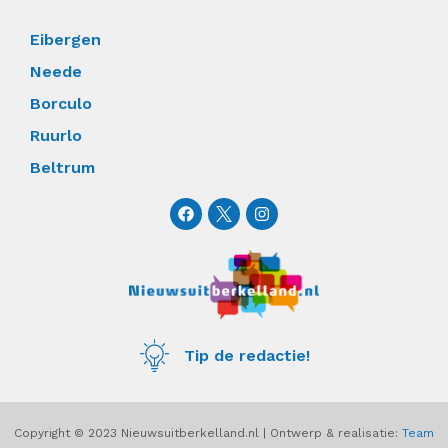
Eibergen
Neede
Borculo
Ruurlo
Beltrum
F
I
a
n
c
s
e
t
b
a
o
g
o
r
k
a
m
Tip de redactie!
Copyright © 2023 Nieuwsuitberkelland.nl | Ontwerp & realisatie:
Team