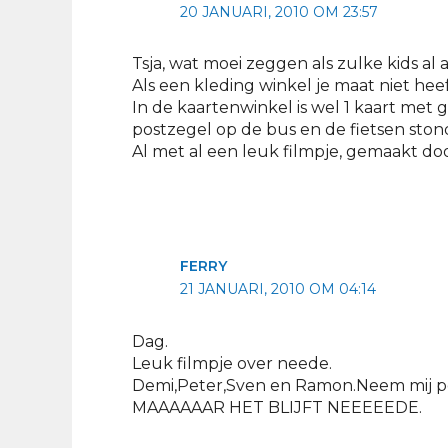
20 JANUARI, 2010 OM 23:57
Tsja, wat moei zeggen als zulke kids al
Als een kleding winkel je maat niet heef
In de kaartenwinkel is wel 1 kaart me
postzegel op de bus en de fietsen stond
Al met al een leuk filmpje, gemaakt d
FERRY
21 JANUARI, 2010 OM 04:14
Dag.
Leuk filmpje over neede.
Demi,Peter,Sven en Ramon.Neem mij pe
MAAAAAAR HET BLIJFT NEEEEEDE.