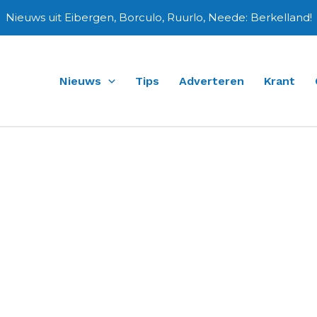
Nieuws uit Eibergen, Borculo, Ruurlo, Neede: Berkelland!
Nieuws
Tips
Adverteren
Krant