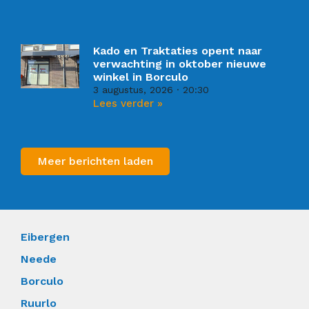
Kado en Traktaties opent naar
verwachting in oktober nieuwe
winkel in Borculo
3 augustus, 2026
20:30
Lees verder »
Meer berichten laden
Eibergen
Neede
Borculo
Ruurlo