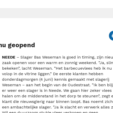
 nu geopend
NEEDE
– Slager Bas Weseman is goed in timing, zijn nie
zaak openen voor een warm en zonnig weekend. ”Ja, sli
bekeken”, lacht Weseman. ”Het barbecuevlees heb ik nu
volop in de vitrine liggen.” De eerste klanten hebben
donderdagmorgen (4 juni) kennis gemaakt met slagerij
Weseman – aan het begin van de Oudestraat. ”Ik ben blij
er weer een slager is in Neede. We gaan hier zeker vlees
halen om de middenstand in het dorp te steunen”, zegt 
klant die nieuwsgierig naar binnen loopt. Bas noemt zich
een ambachtelijke slager. ”Ja ik slacht en verwerk alles z
Wil een duurzaam stukje vlees verkopen en geen