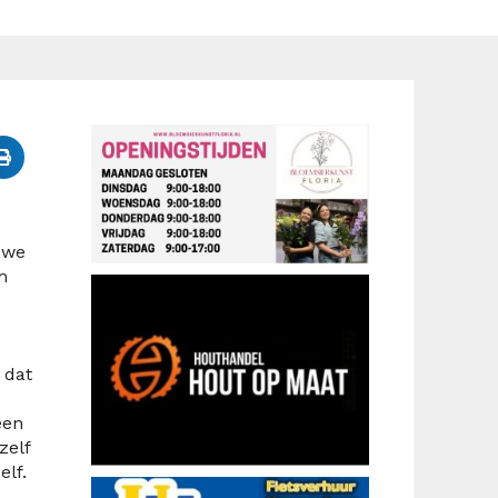
uwe
m
 dat
een
zelf
elf.