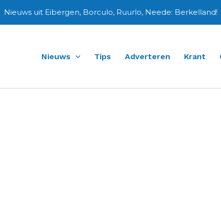
Nieuws uit Eibergen, Borculo, Ruurlo, Neede: Berkelland!
Nieuws
Tips
Adverteren
Krant