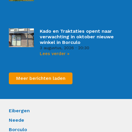
Kado en Traktaties opent naar
verwachting in oktober nieuwe
winkel in Borculo
3 augustus, 2026
20:30
Lees verder »
Meer berichten laden
Eibergen
Neede
Borculo