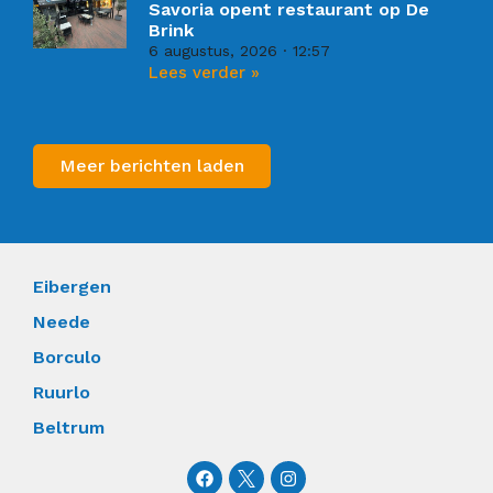
Savoria opent restaurant op De
Brink
6 augustus, 2026
12:57
Lees verder »
Meer berichten laden
Eibergen
Neede
Borculo
Ruurlo
Beltrum
F
I
a
n