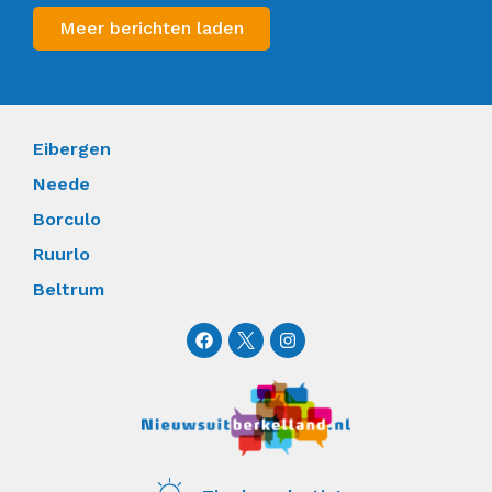
Meer berichten laden
Eibergen
Neede
Borculo
Ruurlo
Beltrum
F
I
a
n
c
s
e
t
b
a
o
g
o
r
k
a
m