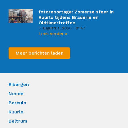
fotoreportage: Zomerse sfeer in
Ruurlo tijdens Braderie en
Oldtimertreffen
5 augustus, 2026
21:47
Lees verder »
Meer berichten laden
Eibergen
Neede
Borculo
Ruurlo
Beltrum