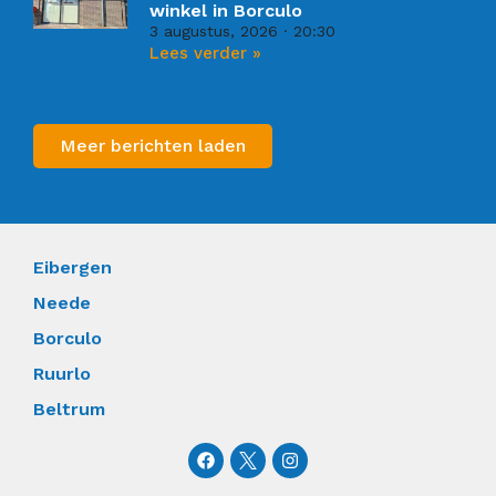
winkel in Borculo
3 augustus, 2026
20:30
Lees verder »
Meer berichten laden
Eibergen
Neede
Borculo
Ruurlo
Beltrum
F
I
a
n
c
s