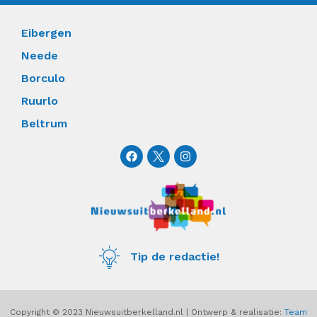
Eibergen
Neede
Borculo
Ruurlo
Beltrum
F
I
a
n
c
s
e
t
b
a
o
g
o
r
k
a
m
Tip de redactie!
Copyright © 2023 Nieuwsuitberkelland.nl | Ontwerp & realisatie:
Team