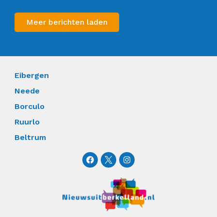
Meer berichten laden
Eibergen
Neede
Borculo
Ruurlo
Beltrum
F
I
a
n
c
s
e
t
b
a
o
g
o
r
k
a