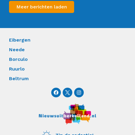
Meer berichten laden
Eibergen
Neede
Borculo
Ruurlo
Beltrum
F
I
a
n
c
s
e
t
b
a
o
g
o
r
k
a
m