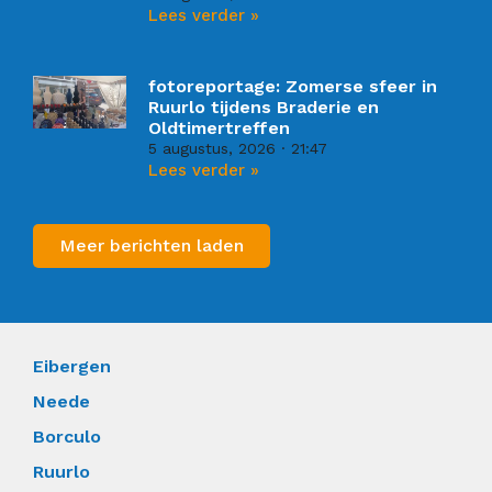
Lees verder »
fotoreportage: Zomerse sfeer in
Ruurlo tijdens Braderie en
Oldtimertreffen
5 augustus, 2026
21:47
Lees verder »
Meer berichten laden
Eibergen
Neede
Borculo
Ruurlo