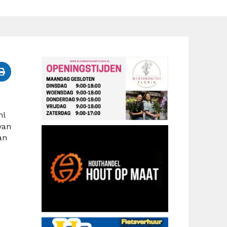
nl
van
an