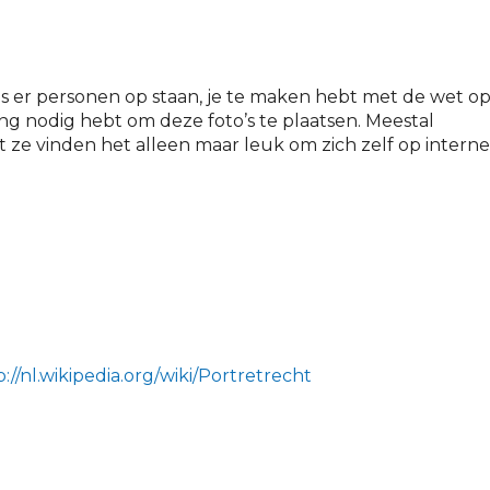
s er personen op staan, je te maken hebt met de wet o
ing nodig hebt om deze foto’s te plaatsen. Meestal
e vinden het alleen maar leuk om zich zelf op interne
p://nl.wikipedia.org/wiki/Portretrecht