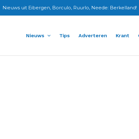
Nieuws uit Eibergen, Borculo, Ruurlo, Neede: Berkelland!
Nieuws
Tips
Adverteren
Krant