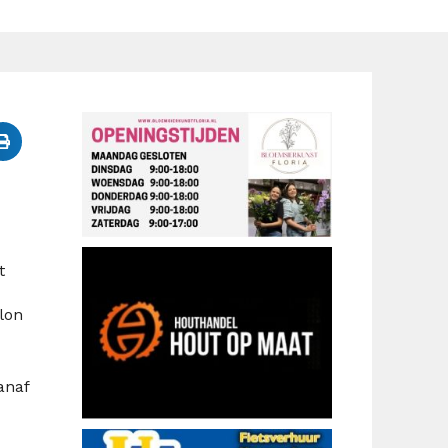
t
lon
anaf