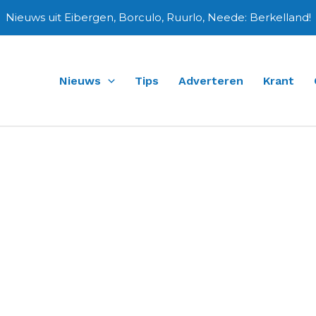
Nieuws uit Eibergen, Borculo, Ruurlo, Neede: Berkelland!
Nieuws
Tips
Adverteren
Krant