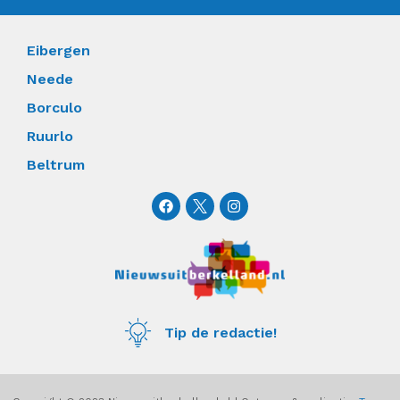
Eibergen
Neede
Borculo
Ruurlo
Beltrum
F
I
a
n
c
s
e
t
b
a
o
g
o
r
k
a
m
Tip de redactie!