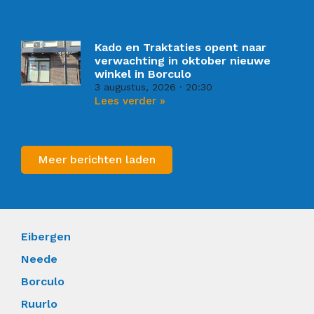
Kado en Traktaties opent naar
verwachting in oktober nieuwe
winkel in Borculo
3 augustus, 2026
20:30
Lees verder »
Meer berichten laden
Eibergen
Neede
Borculo
Ruurlo