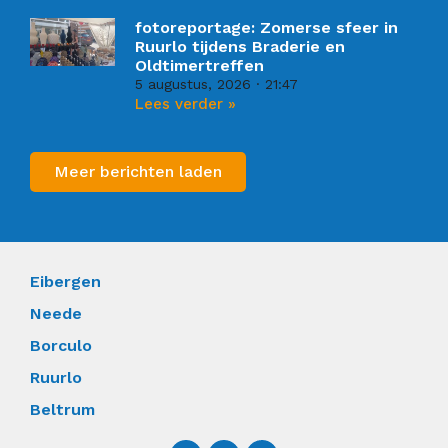
fotoreportage: Zomerse sfeer in
Ruurlo tijdens Braderie en
Oldtimertreffen
5 augustus, 2026
21:47
Lees verder »
Meer berichten laden
Eibergen
Neede
Borculo
Ruurlo
Beltrum
F
I