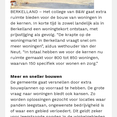
BERKELLAND – Het college van B&W gaat extra
ruimte bieden voor de bouw van woningen in
de kernen. In korte tijd is zowel landelijk als in
Berkelland een woningtekort ontstaan, met
prijsstijging als gevolg. “De krapte op de
woningmarkt in Berkelland vraagt snel om
meer woningen”, aldus wethouder Van der
Neut. “In totaal hebben we voor de kernen nu
ruimte gemaakt voor 800 tot 850 woningen,
waarvan 150 specifiek voor wonen en zorg.”
Meer en sneller bouwen
De gemeente gaat versnellen door extra
bouwplannen op voorraad te hebben. De grote
vraag naar woningen biedt ook kansen. Zo
worden oplossingen gezocht voor locaties waar
panden leegstaan, ongewenste bedrijvigheid is
of waar een gebied verloedert. Dit geldt zeker
voor leegstaande panden in de winkelgebieden.