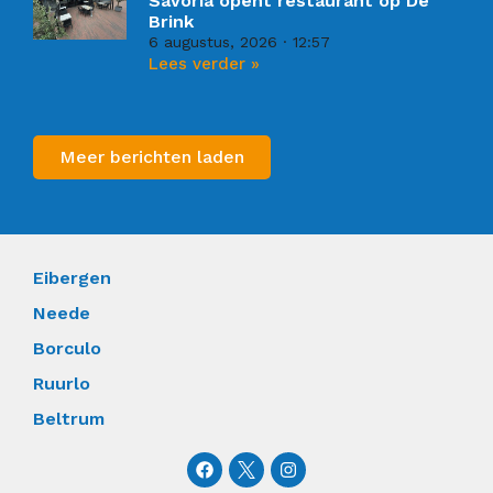
Savoria opent restaurant op De
Brink
6 augustus, 2026
12:57
Lees verder »
Meer berichten laden
Eibergen
Neede
Borculo
Ruurlo
Beltrum
F
I
a
n