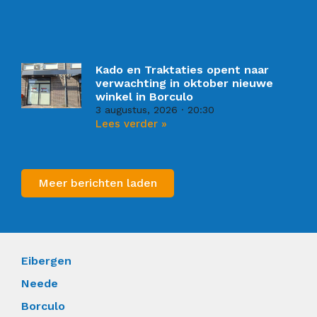
Kado en Traktaties opent naar
verwachting in oktober nieuwe
winkel in Borculo
3 augustus, 2026
20:30
Lees verder »
Meer berichten laden
Eibergen
Neede
Borculo