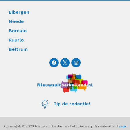
Eibergen
Neede
Borculo
Ruurlo
Beltrum
F
I
a
n
c
s
e
t
b
a
o
g
o
r
k
a
m
Tip de redactie!
Copyright © 2023 Nieuwsuitberkelland.nl | Ontwerp & realisatie:
Team