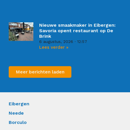
Nieuwe smaakmaker in Eibergen:
Savoria opent restaurant op De
Brink
6 augustus, 2026
12:57
Lees verder »
Meer berichten laden
Eibergen
Neede
Borculo